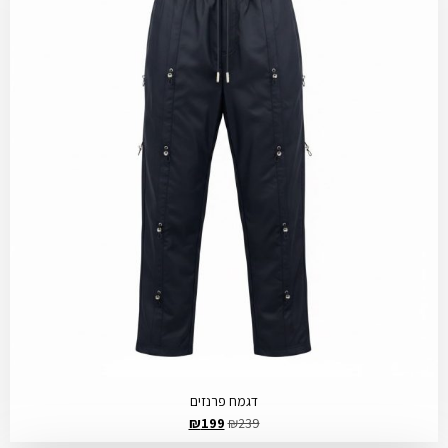
דגמח פרנזים
₪
199
₪
239