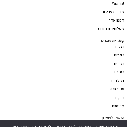
Wishlist
מדיניות פרטיות
תקנון אתר
משלוחים והחזרות
קטגוריות מוצרים
נעלים
חולצות
בגדי ים
ג'ינסים
דגמ"חים
אקססוריז
תיקים
מכנסיים
הרשמה למועדון
מועדון החברים שלנו מעניק לכם גישה יחידה לקולקציות בוטיק מוגבלות. הגישה הינה
אנו משתמשים בעוגיות כדי להבטיח שנעניק לך את החוויה הטובה ביותר