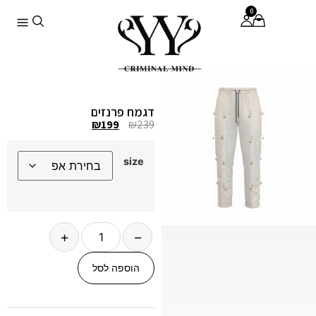
0
דגמח פרנזים
₪
199
₪
239
size
+
−
הוספה לסל