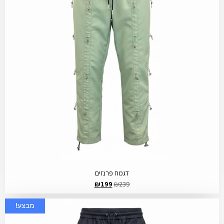
דגמח פרנזים
₪
199
₪
239
מבצע!